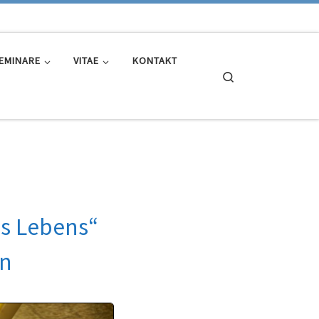
EMINARE
VITAE
KONTAKT
Search
s Lebens“
en